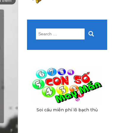
Search
for:
Soi cầu miễn phí lô bạch thủ