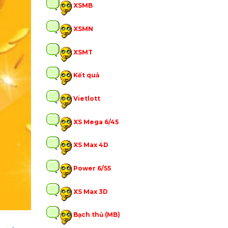
XSMB
XSMN
XSMT
Kết quả
Vietlott
XS Mega 6/45
XS Max 4D
Power 6/55
XS Max 3D
Bạch thủ (MB)