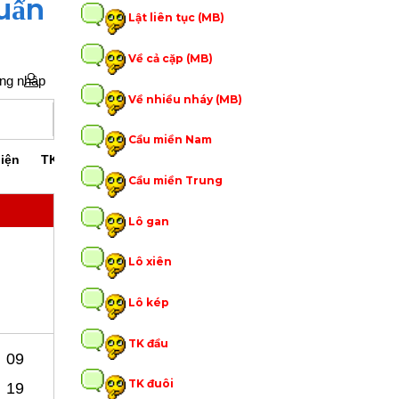
uẩn
Lật liên tục (MB)
Về cả cặp (MB)
Về nhiều nháy (MB)
Cầu miền Nam
Cầu miền Trung
Lô gan
Lô xiên
Lô kép
TK đầu
TK đuôi