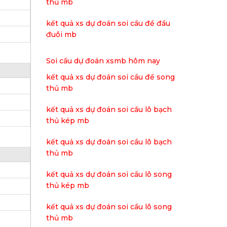
thủ mb
kết quả xs dự đoán soi cầu đề đầu
đuôi mb
Soi cầu dự đoán xsmb hôm nay
kết quả xs dự đoán soi cầu đề song
thủ mb
kết quả xs dự đoán soi cầu lô bạch
thủ kép mb
kết quả xs dự đoán soi cầu lô bạch
thủ mb
kết quả xs dự đoán soi cầu lô song
thủ kép mb
kết quả xs dự đoán soi cầu lô song
thủ mb