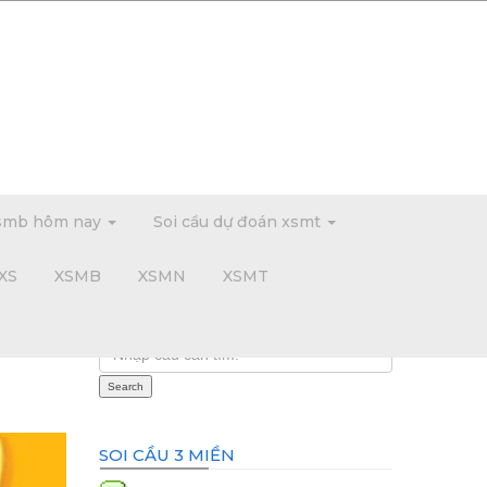
xsmb hôm nay
Soi cầu dự đoán xsmt
XS
XSMB
XSMN
XSMT
Search
SOI CẦU 3 MIỀN