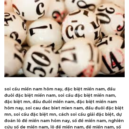
soi cầu miền nam hôm nay, đặc biệt miền nam, đầu
đuôi đặc biệt miền nam, soi cầu đặc biệt miền nam,
đặc biệt mn, đầu đuôi miền nam, đặc biệt miền nam
hôm nay, soi cau dac biet mien nam, đầu đuôi đặc biệt
mn, soi cầu đặc biệt mn, cách soi cầu giải đặc biệt, dự
đoán lô đề miền nam hôm nay, số đề miền nam, nghiên
cứu số de miền nam, lô đề miền nam, đề miền nam, số