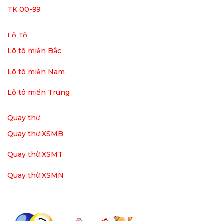
TK 00-99
Lô Tô
Lô tô miền Bắc
Lô tô miền Nam
Lô tô miền Trung
Quay thử
Quay thử XSMB
Quay thử XSMT
Quay thử XSMN