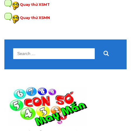
Quay thử XSMT
Quay thử XSMN
Search
for: