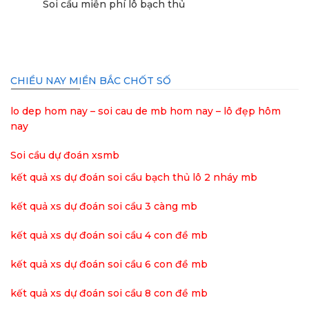
Soi cầu miễn phí lô bạch thủ
CHIỀU NAY MIỀN BẮC CHỐT SỐ
lo dep hom nay – soi cau de mb hom nay – lô đẹp hôm
nay
Soi cầu dự đoán xsmb
kết quả xs dự đoán soi cầu bạch thủ lô 2 nháy mb
kết quả xs dự đoán soi cầu 3 càng mb
kết quả xs dự đoán soi cầu 4 con đề mb
kết quả xs dự đoán soi cầu 6 con đề mb
kết quả xs dự đoán soi cầu 8 con đề mb