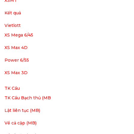
XSMT
Kết quả
Vietlott
XS Mega 6/45
XS Max 4D
Power 6/55
XS Max 3D
TK Cầu
TK Cầu Bạch thủ (MB
Lật liên tục (MB)
Về cả cặp (MB)