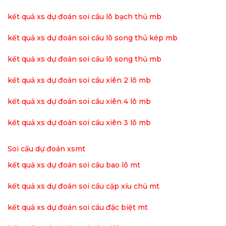
kết quả xs dự đoán soi cầu lô bạch thủ mb
kết quả xs dự đoán soi cầu lô song thủ kép mb
kết quả xs dự đoán soi cầu lô song thủ mb
kết quả xs dự đoán soi cầu xiên 2 lô mb
kết quả xs dự đoán soi cầu xiên 4 lô mb
kết quả xs dự đoán soi cầu xiên 3 lô mb
Soi cầu dự đoán xsmt
kết quả xs dự đoán soi cầu bao lô mt
kết quả xs dự đoán soi cầu cặp xíu chủ mt
kết quả xs dự đoán soi cầu đặc biệt mt