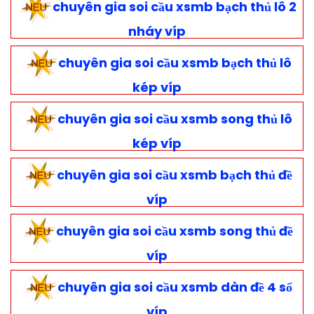
chuyên gia soi cầu xsmb bạch thủ lô 2
nháy víp
chuyên gia soi cầu xsmb bạch thủ lô
kép víp
chuyên gia soi cầu xsmb song thủ lô
kép víp
chuyên gia soi cầu xsmb bạch thủ đề
víp
chuyên gia soi cầu xsmb song thủ đề
víp
chuyên gia soi cầu xsmb dàn đề 4 số
víp