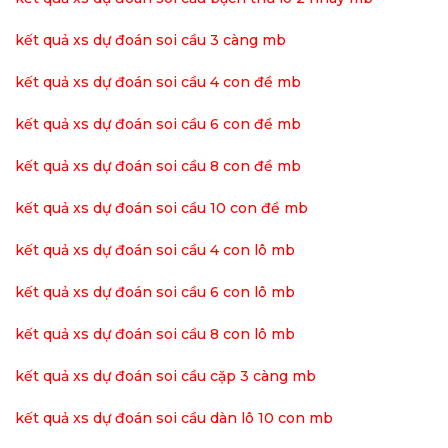
kết quả xs dự đoán soi cầu 3 càng mb
kết quả xs dự đoán soi cầu 4 con đề mb
kết quả xs dự đoán soi cầu 6 con đề mb
kết quả xs dự đoán soi cầu 8 con đề mb
kết quả xs dự đoán soi cầu 10 con đề mb
kết quả xs dự đoán soi cầu 4 con lô mb
kết quả xs dự đoán soi cầu 6 con lô mb
kết quả xs dự đoán soi cầu 8 con lô mb
kết quả xs dự đoán soi cầu cặp 3 càng mb
kết quả xs dự đoán soi cầu dàn lô 10 con mb