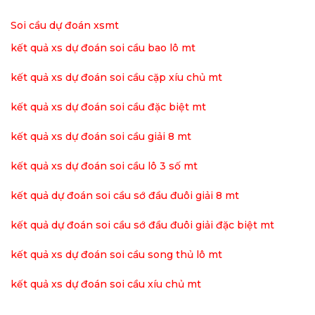
Soi cầu dự đoán xsmt
kết quả xs dự đoán soi cầu bao lô mt
kết quả xs dự đoán soi cầu cặp xíu chủ mt
kết quả xs dự đoán soi cầu đặc biệt mt
kết quả xs dự đoán soi cầu giải 8 mt
kết quả xs dự đoán soi cầu lô 3 số mt
kết quả dự đoán soi cầu sớ đầu đuôi giải 8 mt
kết quả dự đoán soi cầu sớ đầu đuôi giải đặc biệt mt
kết quả xs dự đoán soi cầu song thủ lô mt
kết quả xs dự đoán soi cầu xíu chủ mt