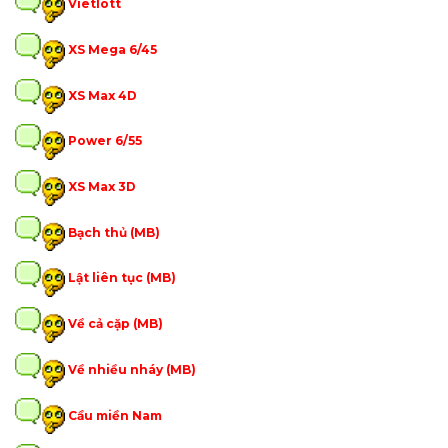
Vietlott
XS Mega 6/45
XS Max 4D
Power 6/55
XS Max 3D
Bạch thủ (MB)
Lật liên tục (MB)
Về cả cặp (MB)
Về nhiều nháy (MB)
Cầu miền Nam