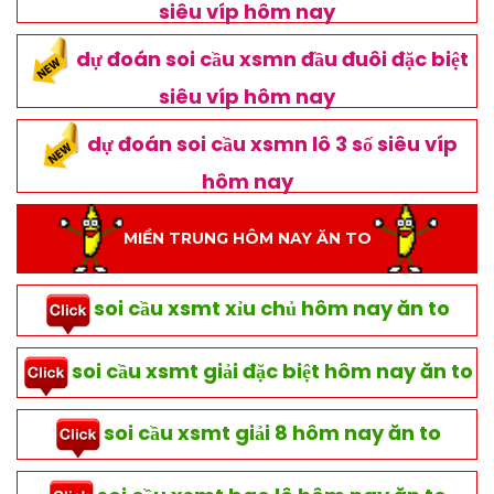
siêu víp hôm nay
dự đoán soi cầu xsmn đầu đuôi đặc biệt
siêu víp hôm nay
dự đoán soi cầu xsmn lô 3 số siêu víp
hôm nay
MIỀN TRUNG HÔM NAY ĂN TO
soi cầu xsmt xỉu chủ hôm nay ăn to
soi cầu xsmt giải đặc biệt hôm nay ăn to
soi cầu xsmt giải 8 hôm nay ăn to