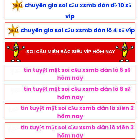
chuyên gia soi cầu xsmb dàn đề 10 số
víp
chuyên gia soi cầu xsmb dàn lô 4 số víp
SOI CẦU MIỀN BẮC SIÊU VÍP HÔM NAY
tin tuyệt mật soi cầu xsmb dàn lô 6 số
hôm nay
tin tuyệt mật soi cầu xsmb dàn lô 8 số
hôm nay
tin tuyệt mật soi cầu xsmb dàn lô xiên 2
hôm nay
tin tuyệt mật soi cầu xsmb dàn lô xiên 3
hôm nay