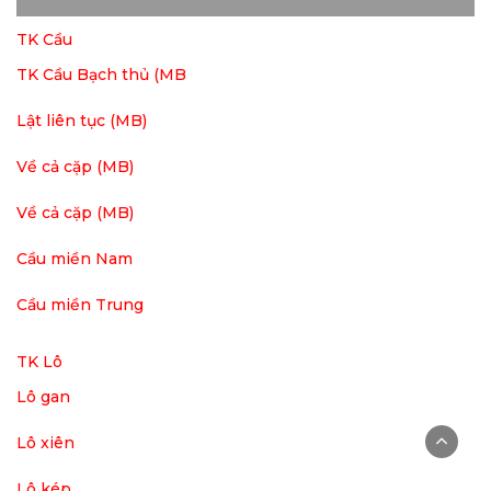
TK Cầu
TK Cầu Bạch thủ (MB
Lật liên tục (MB)
Về cả cặp (MB)
Về cả cặp (MB)
Cầu miền Nam
Cầu miền Trung
TK Lô
Lô gan
Lô xiên
Lô kép