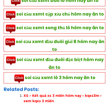
soi cầu xsmt bao lô hôm nay ăn to
soi cầu xsmt cặp xỉu chủ hôm nay ăn to
soi cầu xsmt song thủ lô hôm nay ăn to
soi cầu xsmt đầu đuôi giải 8 hôm nay ăn
to
soi cầu xsmt đầu đuôi đặc biệt hôm nay
ăn to
soi cầu xsmt lô 3 hôm nay ăn to
Related Posts:
XS – Kết quả xs 3 miền hôm nay – kqxs3m –
xem kqxs 3 miền