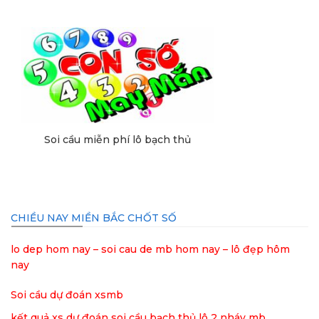
Soi cầu miễn phí lô bạch thủ
CHIỀU NAY MIỀN BẮC CHỐT SỐ
lo dep hom nay – soi cau de mb hom nay – lô đẹp hôm
nay
Soi cầu dự đoán xsmb
kết quả xs dự đoán soi cầu bạch thủ lô 2 nháy mb