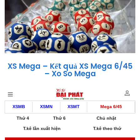
XS Mega – Kết quả XS Mega 6/45
– Xo So Mega