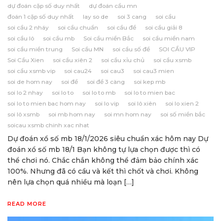
dự đoán cặp số duy nhất
dự đoán cầu mn
đoán 1 cặp số duy nhất
lay so de
soi 3 cang
soi cầu
soi cầu 2 nháy
soi cầu chuẩn
soi cầu đề
soi cầu giải 8
soi cầu lô
soi cầu mb
Soi cầu miền Bắc
soi cầu miền nam
soi cầu miền trung
Soi cầu MN
soi cầu số đề
SOI CẦU VIP
Soi Cầu Xien
soi cầu xiên 2
soi cầu xỉu chủ
soi cầu xsmb
soi cầu xsmb vip
soi cau24
soi cau3
soi cau3 mien
soi de hom nay
soi đề
soi đề 3 càng
soi kep mb
soi lo 2 nhay
soi lo to
soi lo to mb
soi lo to mien bac
soi lo to mien bac hom nay
soi lo vip
soi lô xiên
soi lo xien 2
soi lô xsmb
soi mb hom nay
soi mn hom nay
soi số miền bắc
soicau xsmb chinh xac nhat
Dự đoán xổ số mb 18/1/2026 siêu chuẩn xác hôm nay Dự
đoán xổ số mb 18/1 Bạn không tự lựa chọn được thì có
thể chơi nó. Chắc chắn không thể đảm bảo chính xác
100%. Nhưng đã có cầu và kết thì chốt và chơi. Không
nên lựa chọn quá nhiều mà loạn […]
READ MORE