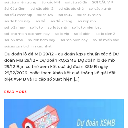
soi cầu miền trung
Soi cầu MN
soi cầu số đề
SOI CẦU VIP
Soi Cầu Xien
soi cầu xiên 2
soi cầu xỉu chủ
soi cầu xsmb
soi cầu xsmb vip
soi cau24
soi cau3
soi cau3 mien
soi de hom nay
soi đề
soi đề 3 càng
soi kep mb
soi lo 2 nhay
soi lo to
soi lo to mb
soi lo to mien bac
soi lo to mien bac hom nay
soi lo vip
soi lô xiên
soi lo xien 2
soi lô xsmb
soi mb hom nay
soi mn hom nay
soi số miền bắc
soicau xsmb chinh xac nhat
Dự đoán lô đề MB 29/12 – dự đoán kqxs chuẩn xác ở Dự
đoán MB 29/12 – Dự đoán KQXSMB Dự đoán lô đề mb
29/12 Bạn có thể xem kết quả dự đoán XSMB ngày
29/12/2026 hoặc tham khảo kết quả thống kê giải đặt
biệt XSMB và 10 cặp số xuất hiện […]
READ MORE