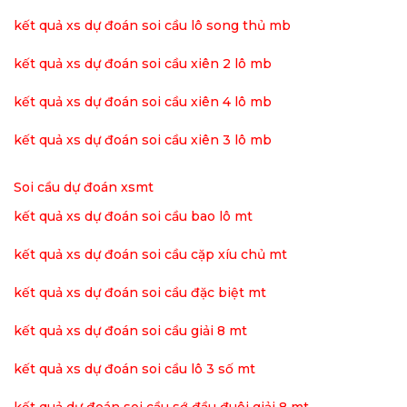
kết quả xs dự đoán soi cầu lô song thủ mb
kết quả xs dự đoán soi cầu xiên 2 lô mb
kết quả xs dự đoán soi cầu xiên 4 lô mb
kết quả xs dự đoán soi cầu xiên 3 lô mb
Soi cầu dự đoán xsmt
kết quả xs dự đoán soi cầu bao lô mt
kết quả xs dự đoán soi cầu cặp xíu chủ mt
kết quả xs dự đoán soi cầu đặc biệt mt
kết quả xs dự đoán soi cầu giải 8 mt
kết quả xs dự đoán soi cầu lô 3 số mt