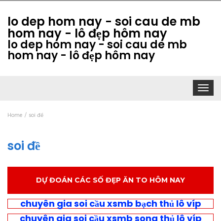
lo dep hom nay - soi cau de mb
hom nay - lô đẹp hôm nay
lo dep hom nay - soi cau de mb
hom nay - lô đẹp hôm nay
Toggle
navigat
Home
soi đề
soi đề
DỰ ĐOÁN CÁC SỐ ĐẸP ĂN TO HÔM NAY
chuyên gia soi cầu xsmb bạch thủ lô víp
chuyên gia soi cầu xsmb song thủ lô víp