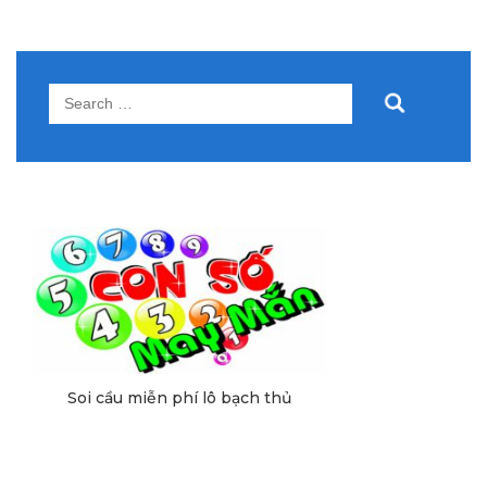
Search
for:
Soi cầu miễn phí lô bạch thủ