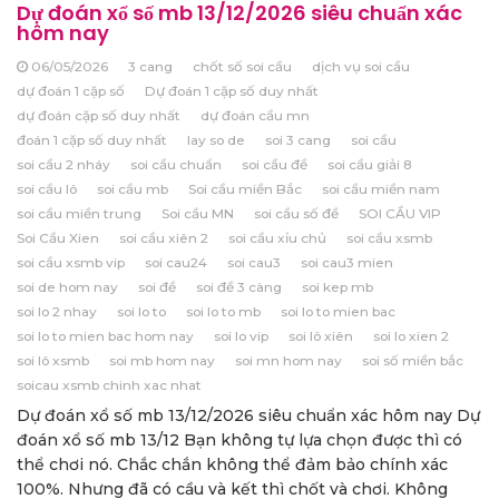
Dự đoán xổ số mb 13/12/2026 siêu chuẩn xác
hôm nay
06/05/2026
3 cang
chốt số soi cầu
dịch vụ soi cầu
dự đoán 1 cặp số
Dự đoán 1 cặp số duy nhất
dự đoán cặp số duy nhất
dự đoán cầu mn
đoán 1 cặp số duy nhất
lay so de
soi 3 cang
soi cầu
soi cầu 2 nháy
soi cầu chuẩn
soi cầu đề
soi cầu giải 8
soi cầu lô
soi cầu mb
Soi cầu miền Bắc
soi cầu miền nam
soi cầu miền trung
Soi cầu MN
soi cầu số đề
SOI CẦU VIP
Soi Cầu Xien
soi cầu xiên 2
soi cầu xỉu chủ
soi cầu xsmb
soi cầu xsmb vip
soi cau24
soi cau3
soi cau3 mien
soi de hom nay
soi đề
soi đề 3 càng
soi kep mb
soi lo 2 nhay
soi lo to
soi lo to mb
soi lo to mien bac
soi lo to mien bac hom nay
soi lo vip
soi lô xiên
soi lo xien 2
soi lô xsmb
soi mb hom nay
soi mn hom nay
soi số miền bắc
soicau xsmb chinh xac nhat
Dự đoán xổ số mb 13/12/2026 siêu chuẩn xác hôm nay Dự
đoán xổ số mb 13/12 Bạn không tự lựa chọn được thì có
thể chơi nó. Chắc chắn không thể đảm bảo chính xác
100%. Nhưng đã có cầu và kết thì chốt và chơi. Không