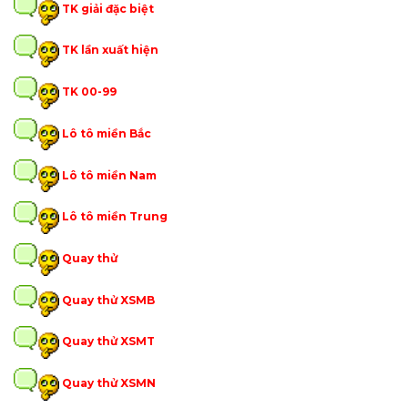
TK giải đặc biệt
TK lần xuất hiện
TK 00-99
Lô tô miền Bắc
Lô tô miền Nam
Lô tô miền Trung
Quay thử
Quay thử XSMB
Quay thử XSMT
Quay thử XSMN