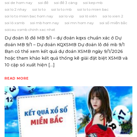
soi de hom nay
soi đề
soi đề 3 càng
soi kep mb
soi lo 2 nhay
soi lo to
soi lo to mb
soi lo to mien bac
soi lo to mien bac hom nay
soi lo vip
soi lô xiên
soi lo xien 2
soi lô xsmb
soi mb hom nay
soi mn hom nay
soi số miền bắc
soicau xsmb chinh xac nhat
Dự đoán lô đề MB 9/1 – dự đoán kqxs chuẩn xác ở Dự
đoán MB 9/1 – Dự đoán KQXSMB Dự đoán lô đề mb 9/1
Bạn có thể xem kết quả dự đoán XSMB ngày 9/1/2026
hoặc tham khảo kết quả thống kê giải đặt biệt XSMB và
10 cặp số xuất hiện […]
READ MORE