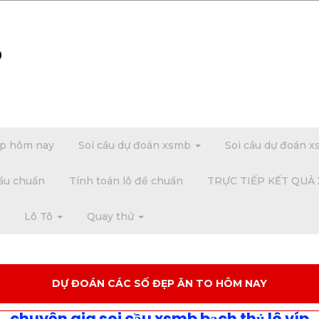
ô
ẹp hôm nay
Soi cầu dự đoán xsmb
Soi cầu dự đoán 
̀u chuẩn
Tính toán lô đề chuẩn
TRỰC TIẾP KẾT QUẢ 
Lô Tô
Quay thử
DỰ ĐOÁN CÁC SỐ ĐẸP ĂN TO HÔM NAY
chuyên gia soi cầu xsmb bạch thủ lô víp