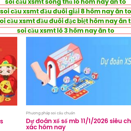
soi cầu xsmt song thủ lô hôm nay ăn to
soi cầu xsmt đầu đuôi giải 8 hôm nay ăn t
oi cầu xsmt đầu đuôi đặc biệt hôm nay ăn 
soi cầu xsmt lô 3 hôm nay ăn to
Phương pháp soi cầu chuẩn
Dự đoán xổ số mb 11/1/2026 siêu c
xs
xác hôm nay