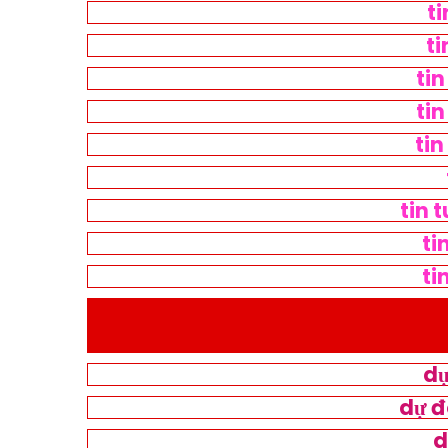
ti
ti
tin
tin
tin
tin 
ti
ti
dự
dự đ
d