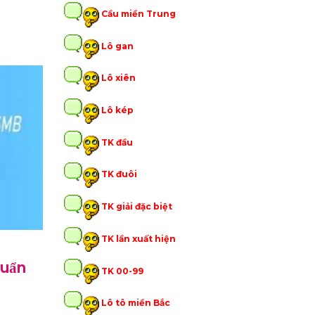
Cầu miền Trung
Lô gan
Lô xiên
Lô kép
TK đầu
TK đuôi
TK giải đặc biệt
TK lần xuất hiện
huẩn
TK 00-99
Lô tô miền Bắc