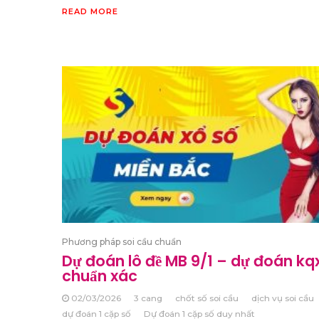
READ MORE
Phương pháp soi cầu chuẩn
Dự đoán lô đề MB 9/1 – dự đoán kq
chuẩn xác
02/03/2026
3 cang
chốt số soi cầu
dịch vụ soi cầu
dự đoán 1 cặp số
Dự đoán 1 cặp số duy nhất