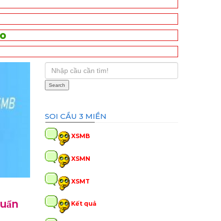
o
to
Search
SOI CẦU 3 MIỀN
XSMB
XSMN
XSMT
huẩn
Kết quả