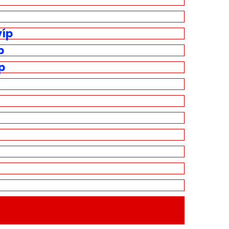
víp
p
p