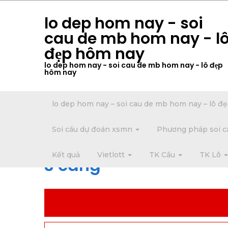
lo dep hom nay - soi
cau de mb hom nay - l
đẹp hôm nay
lo dep hom nay - soi cau de mb hom nay - lô đẹp
hôm nay
lo dep hom nay – soi cau de mb hom nay – lô đ
Soi cầu dự đoán xsmn
Phương pháp soi câ
Home
3 cang
Kết quả
Vietlott
TK Cầu
TK Lô
3 cang