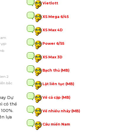
Vietlott
XS Mega 6/45
XS Max 4D
 nam
Power 6/55
 VIP
smb
XS Max 3D
Bạch thủ (MB)
xien 2
iền bắc
Lật liên tục (MB)
nay Dự
Về cả cặp (MB)
ì có thể
 100%.
Về nhiều nháy (MB)
ên lựa
Cầu miền Nam