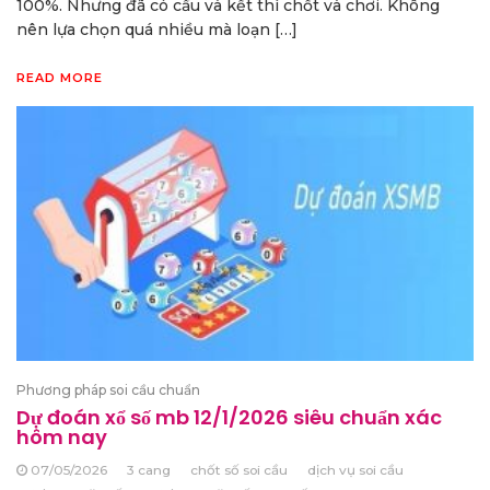
100%. Nhưng đã có cầu và kết thì chốt và chơi. Không
nên lựa chọn quá nhiều mà loạn […]
READ MORE
Phương pháp soi cầu chuẩn
Dự đoán xổ số mb 12/1/2026 siêu chuẩn xác
hôm nay
07/05/2026
3 cang
chốt số soi cầu
dịch vụ soi cầu