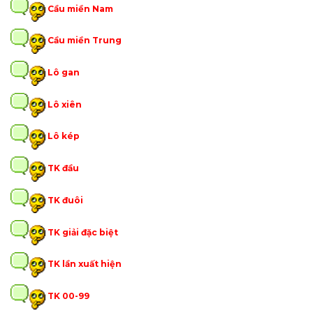
Cầu miền Nam
Cầu miền Trung
Lô gan
Lô xiên
Lô kép
TK đầu
TK đuôi
TK giải đặc biệt
TK lần xuất hiện
TK 00-99