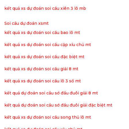
kết quả xs dự đoán soi cầu xiên 3 lô mb
Soi cầu dự đoán xsmt
kết quả xs dự đoán soi cầu bao lô mt
kết quả xs dự đoán soi cầu cặp xíu chủ mt
kết quả xs dự đoán soi cầu đặc biệt mt
kết quả xs dự đoán soi cầu giải 8 mt
kết quả xs dự đoán soi cầu lô 3 số mt
kết quả dự đoán soi cầu sớ đầu đuôi giải 8 mt
kết quả dự đoán soi cầu sớ đầu đuôi giải đặc biệt mt
kết quả xs dự đoán soi cầu song thủ lô mt