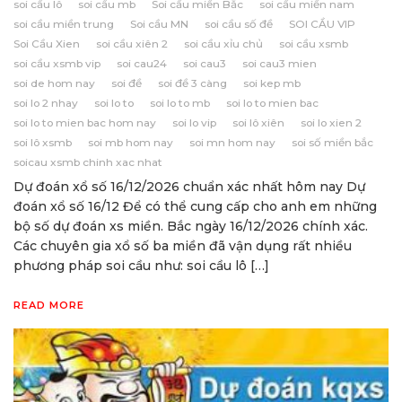
soi cầu lô
soi cầu mb
Soi cầu miền Bắc
soi cầu miền nam
soi cầu miền trung
Soi cầu MN
soi cầu số đề
SOI CẦU VIP
Soi Cầu Xien
soi cầu xiên 2
soi cầu xỉu chủ
soi cầu xsmb
soi cầu xsmb vip
soi cau24
soi cau3
soi cau3 mien
soi de hom nay
soi đề
soi đề 3 càng
soi kep mb
soi lo 2 nhay
soi lo to
soi lo to mb
soi lo to mien bac
soi lo to mien bac hom nay
soi lo vip
soi lô xiên
soi lo xien 2
soi lô xsmb
soi mb hom nay
soi mn hom nay
soi số miền bắc
soicau xsmb chinh xac nhat
Dự đoán xổ số 16/12/2026 chuẩn xác nhất hôm nay Dự
đoán xổ số 16/12 Để có thể cung cấp cho anh em những
bộ số dự đoán xs miền. Bắc ngày 16/12/2026 chính xác.
Các chuyên gia xổ số ba miền đã vận dụng rất nhiều
phương pháp soi cầu như: soi cầu lô […]
READ MORE