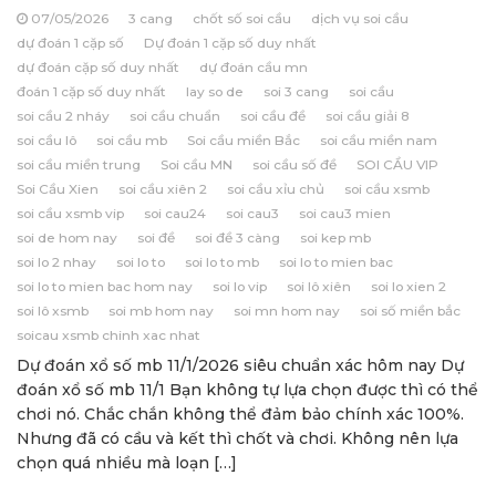
07/05/2026
3 cang
chốt số soi cầu
dịch vụ soi cầu
dự đoán 1 cặp số
Dự đoán 1 cặp số duy nhất
dự đoán cặp số duy nhất
dự đoán cầu mn
đoán 1 cặp số duy nhất
lay so de
soi 3 cang
soi cầu
soi cầu 2 nháy
soi cầu chuẩn
soi cầu đề
soi cầu giải 8
soi cầu lô
soi cầu mb
Soi cầu miền Bắc
soi cầu miền nam
soi cầu miền trung
Soi cầu MN
soi cầu số đề
SOI CẦU VIP
Soi Cầu Xien
soi cầu xiên 2
soi cầu xỉu chủ
soi cầu xsmb
soi cầu xsmb vip
soi cau24
soi cau3
soi cau3 mien
soi de hom nay
soi đề
soi đề 3 càng
soi kep mb
soi lo 2 nhay
soi lo to
soi lo to mb
soi lo to mien bac
soi lo to mien bac hom nay
soi lo vip
soi lô xiên
soi lo xien 2
soi lô xsmb
soi mb hom nay
soi mn hom nay
soi số miền bắc
soicau xsmb chinh xac nhat
Dự đoán xổ số mb 11/1/2026 siêu chuẩn xác hôm nay Dự
đoán xổ số mb 11/1 Bạn không tự lựa chọn được thì có thể
chơi nó. Chắc chắn không thể đảm bảo chính xác 100%.
Nhưng đã có cầu và kết thì chốt và chơi. Không nên lựa
chọn quá nhiều mà loạn […]