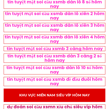
tin tuyệt mật soi cầu xsmb dàn lô 8 số hôm
nay
tin tuyệt mật soi cầu xsmb dàn lô xiên 2 hôm
nay
tin tuyệt mật soi cầu xsmb dàn lô xiên 3 hôm
nay
tin tuyệt mật soi cầu xsmb dàn lô xiên 4 hôm
nay
tin tuyệt mật soi cầu xsmb 3 càng hôm nay
tin tuyệt mật soi cầu xsmb dàn 3 càng 2 số
hôm nay
tin tuyệt mật soi cầu xsmb dàn lô 10 số hôm
nay
tin tuyệt mật soi cầu xsmb đề đầu đuôi hôm
nay
KHU VỰC MIỀN NAM SIÊU VÍP HÔM NAY
dự đoán soi cầu xsmn xỉu chủ siêu víp hôm