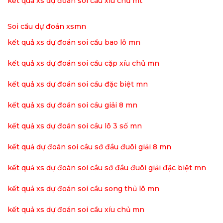
kết quả xs dự đoán soi cầu xíu chủ mt
Soi cầu dự đoán xsmn
kết quả xs dự đoán soi cầu bao lô mn
kết quả xs dự đoán soi cầu cặp xíu chủ mn
kết quả xs dự đoán soi cầu đặc biệt mn
kết quả xs dự đoán soi cầu giải 8 mn
kết quả xs dự đoán soi cầu lô 3 số mn
kết quả dự đoán soi cầu sớ đầu đuôi giải 8 mn
kết quả xs dự đoán soi cầu sớ đầu đuôi giải đặc biệt mn
kết quả xs dự đoán soi cầu song thủ lô mn
kết quả xs dự đoán soi cầu xíu chủ mn