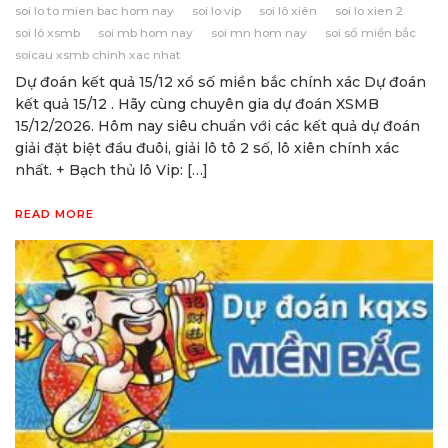
soi lo to mien bac hom nay
soi lo vip
soi lô xiên
soi lo xien 2
soi lô xsmb
soi mb hom nay
soi mn hom nay
soi số miền bắc
soicau xsmb chinh xac nhat
Dự đoán kết quả 15/12 xổ số miền bắc chính xác Dự đoán
kết quả 15/12 . Hãy cùng chuyên gia dự đoán XSMB
15/12/2026. Hôm nay siêu chuẩn với các kết quả dự đoán
giải đặt biệt đầu đuôi, giải lô tô 2 số, lô xiên chính xác
nhất. + Bạch thủ lô Vip: […]
READ MORE