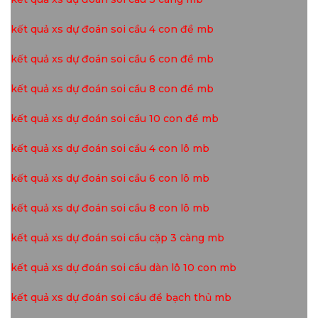
kết quả xs dự đoán soi cầu 4 con đề mb
kết quả xs dự đoán soi cầu 6 con đề mb
kết quả xs dự đoán soi cầu 8 con đề mb
kết quả xs dự đoán soi cầu 10 con đề mb
kết quả xs dự đoán soi cầu 4 con lô mb
kết quả xs dự đoán soi cầu 6 con lô mb
kết quả xs dự đoán soi cầu 8 con lô mb
kết quả xs dự đoán soi cầu cặp 3 càng mb
kết quả xs dự đoán soi cầu dàn lô 10 con mb
kết quả xs dự đoán soi cầu đề bạch thủ mb