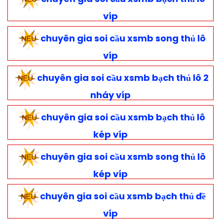
víp
chuyên gia soi cầu xsmb song thủ lô
víp
chuyên gia soi cầu xsmb bạch thủ lô 2
nháy víp
chuyên gia soi cầu xsmb bạch thủ lô
kép víp
chuyên gia soi cầu xsmb song thủ lô
kép víp
chuyên gia soi cầu xsmb bạch thủ đề
víp