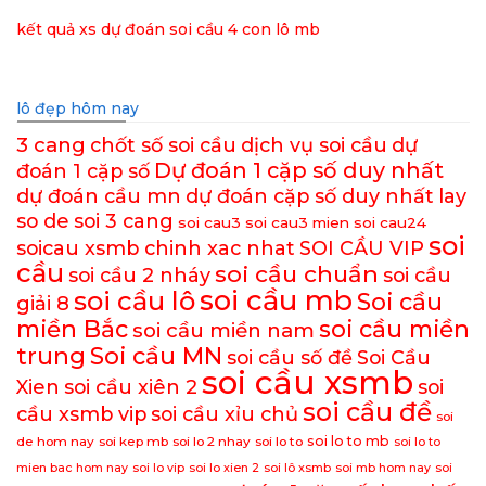
kết quả xs dự đoán soi cầu 4 con lô mb
lô đẹp hôm nay
3 cang
chốt số soi cầu
dịch vụ soi cầu
dự
Dự đoán 1 cặp số duy nhất
đoán 1 cặp số
dự đoán cầu mn
dự đoán cặp số duy nhất
lay
so de
soi 3 cang
soi cau3
soi cau3 mien
soi cau24
soi
soicau xsmb chinh xac nhat
SOI CẦU VIP
cầu
soi cầu chuẩn
soi cầu 2 nháy
soi cầu
soi cầu mb
soi cầu lô
Soi cầu
giải 8
miền Bắc
soi cầu miền
soi cầu miền nam
trung
Soi cầu MN
soi cầu số đề
Soi Cầu
soi cầu xsmb
Xien
soi cầu xiên 2
soi
soi cầu đề
cầu xsmb vip
soi cầu xỉu chủ
soi
soi lo to mb
de hom nay
soi kep mb
soi lo 2 nhay
soi lo to
soi lo to
mien bac hom nay
soi lo vip
soi lo xien 2
soi lô xsmb
soi mb hom nay
soi