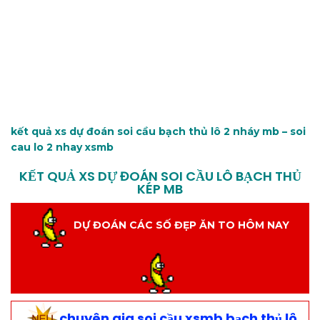
kết quả xs dự đoán soi cầu bạch thủ lô 2 nháy mb – soi
cau lo 2 nhay xsmb
KẾT QUẢ XS DỰ ĐOÁN SOI CẦU LÔ BẠCH THỦ
KÉP MB
DỰ ĐOÁN CÁC SỐ ĐẸP ĂN TO HÔM NAY
chuyên gia soi cầu xsmb bạch thủ lô