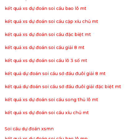
kết quả xs dự đoán soi cầu bao lô mt
kết quả xs dự đoán soi cầu cặp xíu chủ mt
kết quả xs dự đoán soi cầu đặc biệt mt
kết quả xs dự đoán soi cầu giải 8 mt
kết quả xs dự đoán soi cầu lô 3 số mt
kết quả dự đoán soi cầu sớ đầu đuôi giải 8 mt
kết quả dự đoán soi cầu sớ đầu đuôi giải đặc biệt mt
kết quả xs dự đoán soi cầu song thủ lô mt
kết quả xs dự đoán soi cầu xíu chủ mt
Soi cầu dự đoán xsmn
kết quả xs dự đoán soi cầu bao lô mn