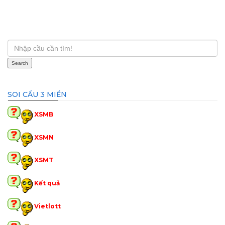
Search
SOI CẦU 3 MIỀN
XSMB
XSMN
XSMT
Kết quả
Vietlott