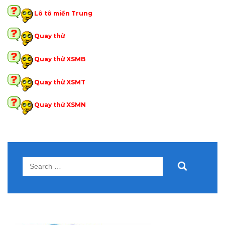
Lô tô miền Trung
Quay thử
Quay thử XSMB
Quay thử XSMT
Quay thử XSMN
Search
for: