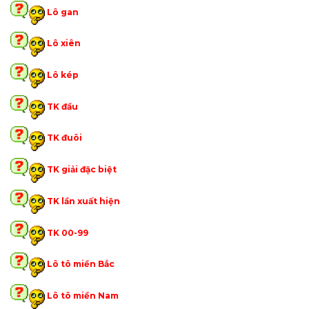
Lô gan
Lô xiên
Lô kép
TK đầu
TK đuôi
TK giải đặc biệt
TK lần xuất hiện
TK 00-99
Lô tô miền Bắc
Lô tô miền Nam