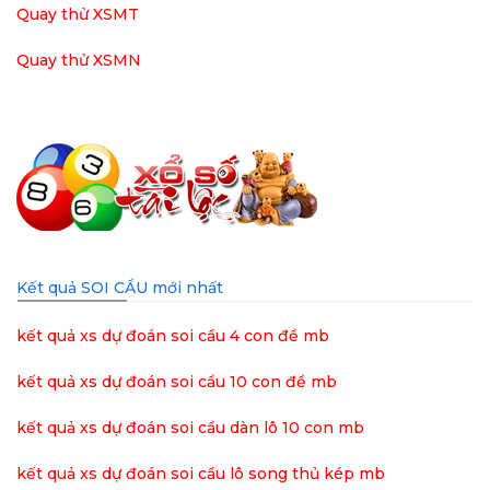
Quay thử XSMT
Quay thử XSMN
Kết quả SOI CẦU mới nhất
kết quả xs dự đoán soi cầu 4 con đề mb
kết quả xs dự đoán soi cầu 10 con đề mb
kết quả xs dự đoán soi cầu dàn lô 10 con mb
kết quả xs dự đoán soi cầu lô song thủ kép mb