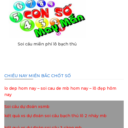
Soi cầu miễn phí lô bạch thủ
CHIỀU NAY MIỀN BẮC CHỐT SỐ
lo dep hom nay – soi cau de mb hom nay – lô đẹp hôm
nay
Soi cầu dự đoán xsmb
kết quả xs dự đoán soi cầu bạch thủ lô 2 nháy mb
kết quả xs dự đoán soi cầu 3 càng mb