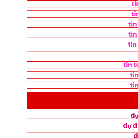
ti
ti
tin
tin
tin
tin 
ti
ti
dự
dự đ
d