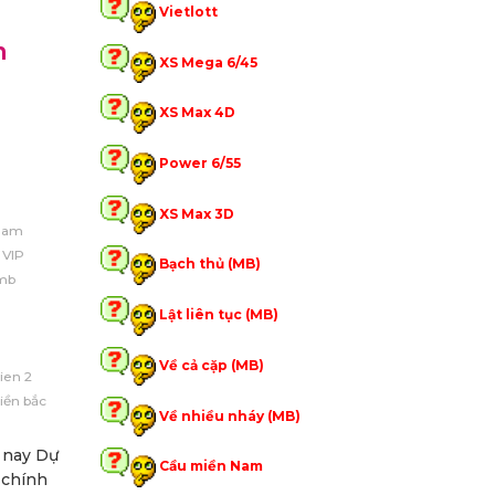
Vietlott
n
XS Mega 6/45
XS Max 4D
Power 6/55
XS Max 3D
 nam
 VIP
Bạch thủ (MB)
smb
Lật liên tục (MB)
Về cả cặp (MB)
xien 2
iền bắc
Về nhiều nháy (MB)
 nay Dự
Cầu miền Nam
 chính