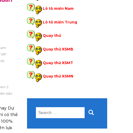
Lô tô miền Nam
Lô tô miền Trung
Quay thử
 nam
Quay thử XSMB
 VIP
smb
Quay thử XSMT
Quay thử XSMN
xien 2
iền bắc
 nay Dự
Search
hì có thể
for:
 100%.
ên lựa