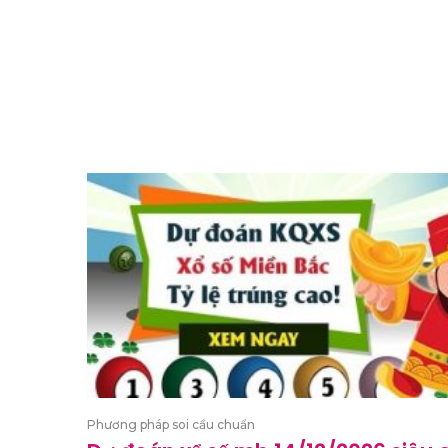
Phương pháp soi cầu chuẩn