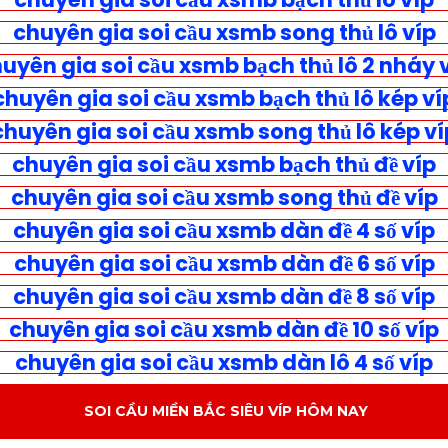
chuyên gia soi cầu xsmb song thủ lô víp
uyên gia soi cầu xsmb bạch thủ lô 2 nháy 
chuyên gia soi cầu xsmb bạch thủ lô kép ví
chuyên gia soi cầu xsmb song thủ lô kép ví
chuyên gia soi cầu xsmb bạch thủ đề víp
chuyên gia soi cầu xsmb song thủ đề víp
chuyên gia soi cầu xsmb dàn đề 4 số víp
chuyên gia soi cầu xsmb dàn đề 6 số víp
chuyên gia soi cầu xsmb dàn đề 8 số víp
chuyên gia soi cầu xsmb dàn đề 10 số víp
chuyên gia soi cầu xsmb dàn lô 4 số víp
SOI CẦU MIỀN BẮC SIÊU VÍP HÔM NAY