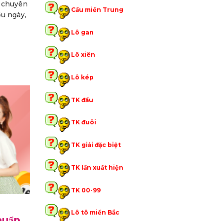
c chuyên
Cầu miền Trung
ều ngày,
Lô gan
Lô xiên
Lô kép
TK đầu
TK đuôi
TK giải đặc biệt
TK lần xuất hiện
TK 00-99
Lô tô miền Bắc
huẩn