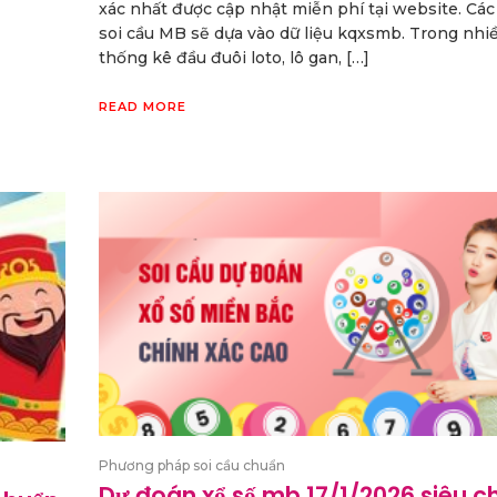
xác nhất được cập nhật miễn phí tại website. Cá
soi cầu MB sẽ dựa vào dữ liệu kqxsmb. Trong nhi
thống kê đầu đuôi loto, lô gan, […]
READ MORE
Phương pháp soi cầu chuẩn
Dự đoán xổ số mb 17/1/2026 siêu c