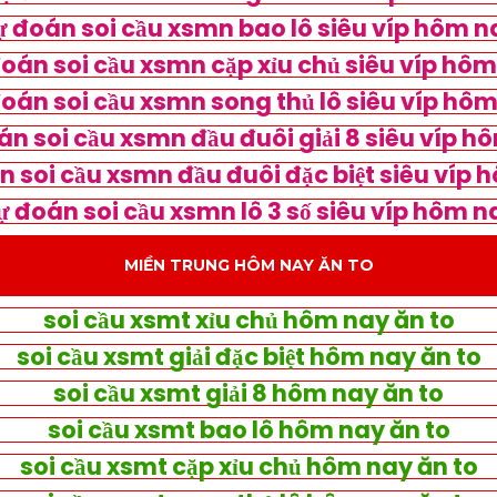
ự đoán soi cầu xsmn bao lô siêu víp hôm n
oán soi cầu xsmn cặp xỉu chủ siêu víp hô
oán soi cầu xsmn song thủ lô siêu víp hô
án soi cầu xsmn đầu đuôi giải 8 siêu víp h
 soi cầu xsmn đầu đuôi đặc biệt siêu víp
ự đoán soi cầu xsmn lô 3 số siêu víp hôm n
MIỀN TRUNG HÔM NAY ĂN TO
soi cầu xsmt xỉu chủ hôm nay ăn to
soi cầu xsmt giải đặc biệt hôm nay ăn to
soi cầu xsmt giải 8 hôm nay ăn to
soi cầu xsmt bao lô hôm nay ăn to
soi cầu xsmt cặp xỉu chủ hôm nay ăn to