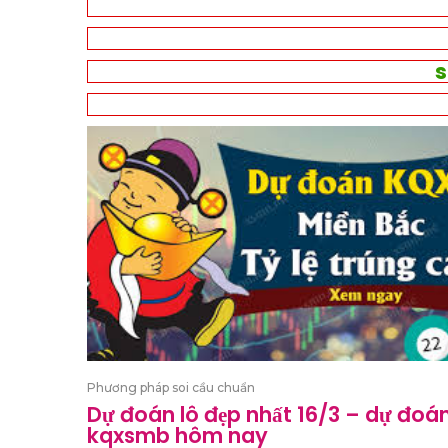
s
Phương pháp soi cầu chuẩn
Dự đoán lô đẹp nhất 16/3 – dự đoá
kqxsmb hôm nay